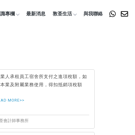
知識專欄
最新消息
敦荃生活
與我聯絡
營業人承租員工宿舍所支付之進項稅額，如
供本業及附屬業務使用，得扣抵銷項稅額