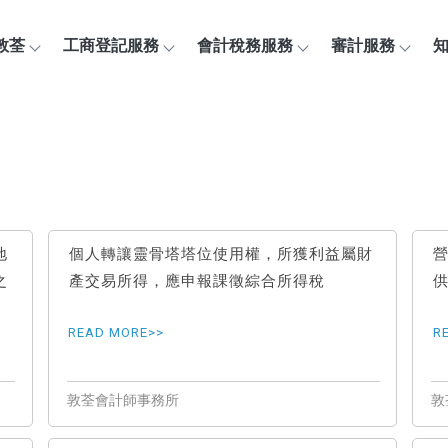
敦荃
工商登記服務
會計稅務服務
審計服務
地
個人轉讓靈骨塔塔位使用權，所獲利益屬財
之
產交易所得，應申報課徵綜合所得稅