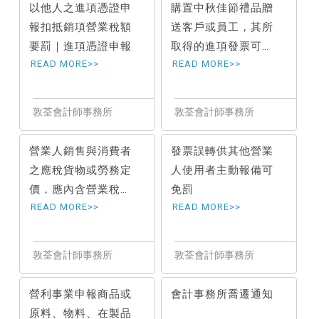
以他人之進項憑證申
購置中秋佳節禮品贈
報扣抵銷項營業稅額
送客戶或員工，其所
要罰｜進項憑證申報
取得的進項發票可否
申報扣抵銷項稅額
營業人銷售與消費者
發票誤轉供其他營業
之應稅貨物或勞務定
人使用者主動報備可
價，應內含營業稅。
免罰
｜營利事業所得稅申
報
營利事業申報商品或
會計事務所喬遷通知
原料、物料、在製品