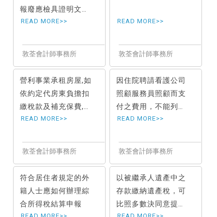
報廢應檢具證明文件
核實認列損失｜營利
事業所得稅申報
營利事業承租房屋,如
因住院聘請看護公司
依約定代房東負擔扣
照顧服務員照顧而支
繳稅款及補充保費,視
付之費用，不能列報
同給付租金,應注意併
醫藥費列舉扣除額
入租金扣繳申報
符合居住者規定的外
以被繼承人遺產中之
籍人士應如何辦理綜
存款繳納遺產稅，可
合所得稅結算申報
比照多數決同意提出
申請｜如何繳納遺產