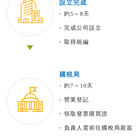
設立完成
•
約5～8天
•
完成公司設立
•
取得統編
國税局
•
約7～10天
•
營業登記
•
領取發票購買證
•
負責人需前往國稅局親簽