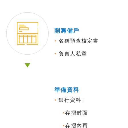
開籌備戶
•
名稱預查核定書
•
負責人私章
準備資料
•
銀行資料：
•
存摺封面
•
存摺內頁